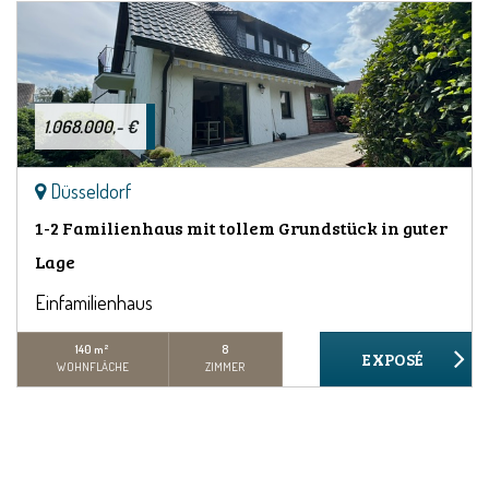
1.068.000,- €
Düsseldorf
1-2 Familienhaus mit tollem Grundstück in guter
Lage
Einfamilienhaus
140 m²
8
WOHNFLÄCHE
ZIMMER