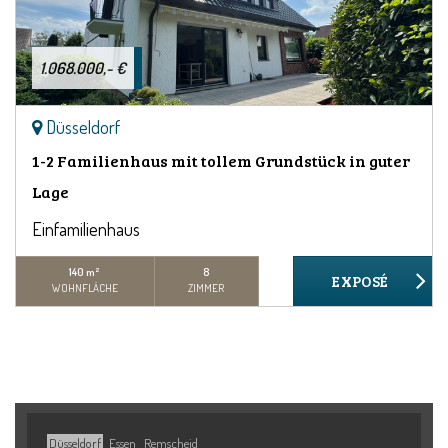
1.068.000,- €
Düsseldorf
1-2 Familienhaus mit tollem Grundstück in guter
Lage
Einfamilienhaus
140 m²
8
WOHNFLÄCHE
ZIMMER
Düsseldorf
Essen
Remscheid