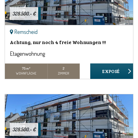
328.500,- €
Remscheid
Achtung, nur noch 4 freie Wohnungen !!!
Etagenwohnung
75 m²
2
WOHNFLÄCHE
ZIMMER
328.500,- €