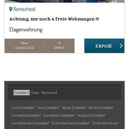
Remscheid
Achtung, nur noch 4 freie Wohnungen !!!
Etagenwohnung
75 m²
2
WOHNFLÄCHE
ZIMMER
Düsseldorf
Essen
Remscheid
Immo Düsseldorf
Haus Düsseldorf
Häuser Düsseldorf
kaufen Düsseldorf
Immobilie Düsseldorf
Immobilien Düsseldorf
Hauskauf Düsseldorf
Immobilienkauf Düsseldorf
Einfamilienhaus Düsseldorf
Einfamilienhäuser