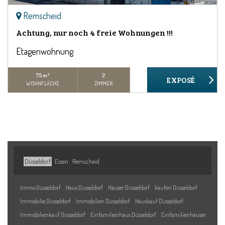
Remscheid
Achtung, nur noch 4 freie Wohnungen !!!
Etagenwohnung
75 m²
2
WOHNFLÄCHE
ZIMMER
Düsseldorf
Essen
Remscheid
Immo Düsseldorf
Haus Düsseldorf
Häuser Düsseldorf
kaufen Düsseldorf
Immobilie Düsseldorf
Immobilien Düsseldorf
Hauskauf Düsseldorf
Immobilienkauf Düsseldorf
Einfamilienhaus Düsseldorf
Einfamilienhäuser