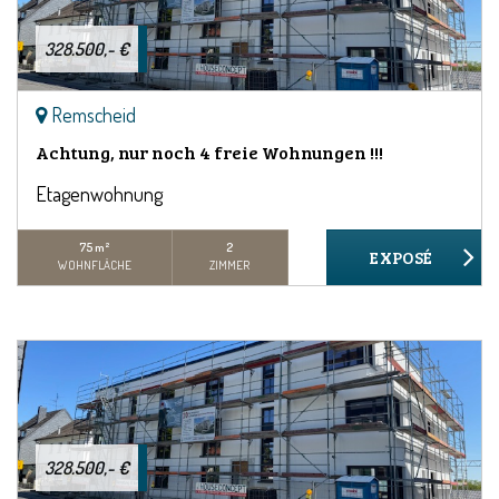
328.500,- €
Remscheid
Achtung, nur noch 4 freie Wohnungen !!!
Etagenwohnung
75 m²
2
WOHNFLÄCHE
ZIMMER
328.500,- €