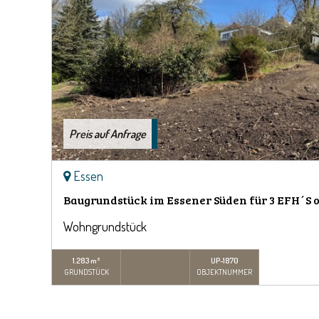
Preis auf Anfrage
Essen
Baugrundstück im Essener Süden für 3 EFH´S 
Wohngrundstück
1.283 m²
UP-1870
GRUNDSTÜCK
OBJEKTNUMMER