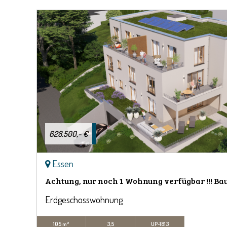
628.500,- €
Essen
Achtung, nur noch 1 Wohnung verfügbar !!! Bau
Erdgeschosswohnung
105 m²
3,5
UP-1813