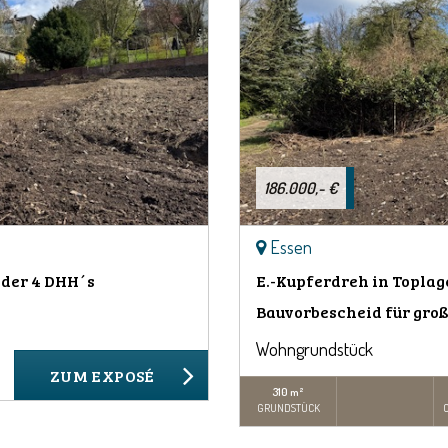
186.000,- €
Essen
oder 4 DHH´s
E.-Kupferdreh in Toplag
Bauvorbescheid für gro
Wohngrundstück
ZUM EXPOSÉ
310 m²
GRUNDSTÜCK