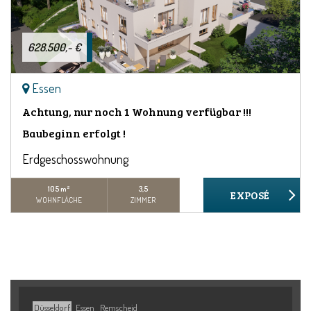
628.500,- €
Essen
Achtung, nur noch 1 Wohnung verfügbar !!!
Baubeginn erfolgt !
Erdgeschosswohnung
105 m²
3,5
WOHNFLÄCHE
ZIMMER
Düsseldorf
Essen
Remscheid