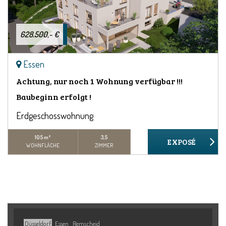
628.500,- €
Essen
Achtung, nur noch 1 Wohnung verfügbar !!!
Baubeginn erfolgt !
Erdgeschosswohnung
105 m²
3,5
WOHNFLÄCHE
ZIMMER
Düsseldorf
Essen
Remscheid