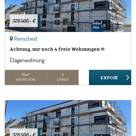
328.500,- €
Remscheid
Achtung, nur noch 4 freie Wohnungen !!!
Etagenwohnung
75 m²
2
WOHNFLÄCHE
ZIMMER
328.500,- €