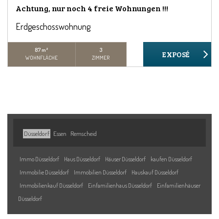
Achtung, nur noch 4 freie Wohnungen !!!
Erdgeschosswohnung
87 m²
3
WOHNFLÄCHE
ZIMMER
Düsseldorf
Essen
Remscheid
Immo Düsseldorf
Haus Düsseldorf
Häuser Düsseldorf
kaufen Düsseldorf
Immobilie Düsseldorf
Immobilien Düsseldorf
Hauskauf Düsseldorf
Immobilienkauf Düsseldorf
Einfamilienhaus Düsseldorf
Einfamilienhäuser
Düsseldorf