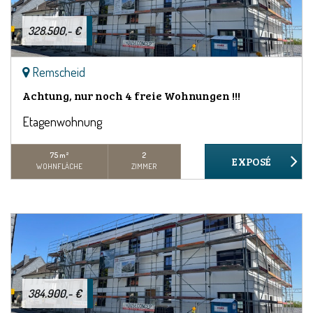
328.500,- €
Remscheid
Achtung, nur noch 4 freie Wohnungen !!!
Etagenwohnung
75 m²
2
WOHNFLÄCHE
ZIMMER
384.900,- €