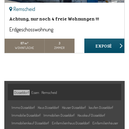
Remscheid
Achtung, nur noch 4 freie Wohnungen !!!
Erdgeschosswohnung
87 m²
3
WOHNFLÄCHE
ZIMMER
Düsseldorf
Essen
Remscheid
Immo Düsseldorf
Haus Düsseldorf
Häuser Düsseldorf
kaufen Düsseldorf
Immobilie Düsseldorf
Immobilien Düsseldorf
Hauskauf Düsseldorf
Immobilienkauf Düsseldorf
Einfamilienhaus Düsseldorf
Einfamilienhäuser