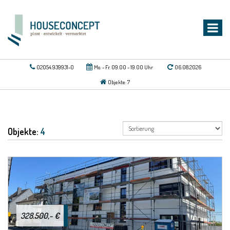
02054.939931-0
Mo. - Fr. 09.00 - 19.00 Uhr
06.08.2026
Objekte: 7
Objekte:
4
328.500,- €