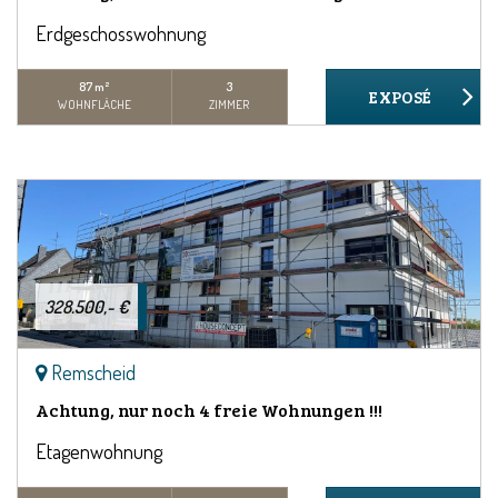
Erdgeschosswohnung
87 m²
3
WOHNFLÄCHE
ZIMMER
328.500,- €
Remscheid
Achtung, nur noch 4 freie Wohnungen !!!
Etagenwohnung