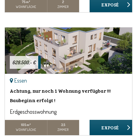
75 m²
2
WOHNFLÄCHE
ZIMMER
628.500,- €
Essen
Achtung, nur noch 1 Wohnung verfügbar !!!
Baubeginn erfolgt !
Erdgeschosswohnung
105 m²
3,5
WOHNFLÄCHE
ZIMMER