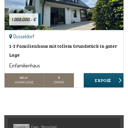
1.068.000,- €
Düsseldorf
1-2 Familienhaus mit tollem Grundstück in guter
Lage
Einfamilienhaus
140 m²
8
WOHNFLÄCHE
ZIMMER
Düsseldorf
Essen
Remscheid