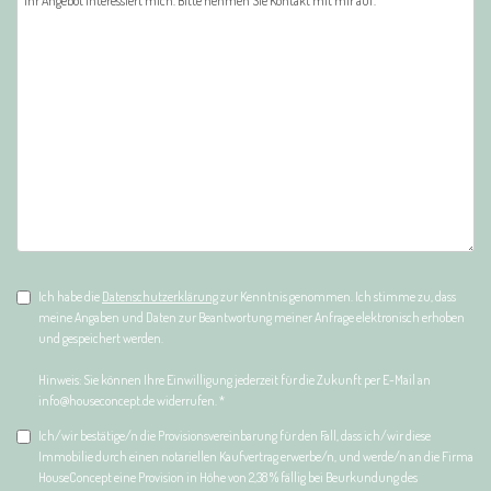
Ich habe die
Datenschutzerklärung
zur Kenntnis genommen. Ich stimme zu, dass
meine Angaben und Daten zur Beantwortung meiner Anfrage elektronisch erhoben
und gespeichert werden.
Hinweis: Sie können Ihre Einwilligung jederzeit für die Zukunft per E-Mail an
info@houseconcept.de widerrufen. *
Ich/wir bestätige/n die Provisionsvereinbarung für den Fall, dass ich/wir diese
Immobilie durch einen notariellen Kaufvertrag erwerbe/n, und werde/n an die Firma
HouseConcept eine Provision in Höhe von 2,38 % fällig bei Beurkundung des