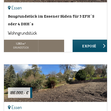
Essen
Baugrundstück im Essener Süden für 3 EFH´S
oder 4 DHH´s
Wohngrundstück
1.283 m²
GRUNDSTÜCK
186.000,- €
Essen