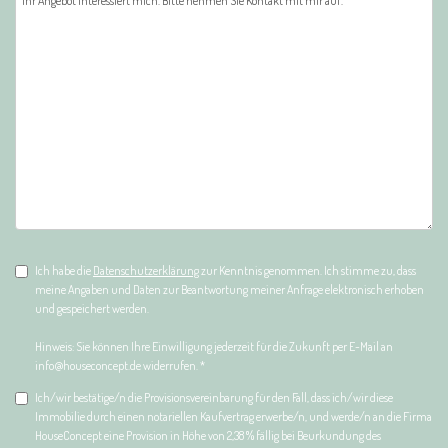
Ich habe die
Datenschutzerklärung
zur Kenntnis genommen. Ich stimme zu, dass
meine Angaben und Daten zur Beantwortung meiner Anfrage elektronisch erhoben
und gespeichert werden.
Hinweis: Sie können Ihre Einwilligung jederzeit für die Zukunft per E-Mail an
info@houseconcept.de widerrufen. *
Ich/wir bestätige/n die Provisionsvereinbarung für den Fall, dass ich/wir diese
Immobilie durch einen notariellen Kaufvertrag erwerbe/n, und werde/n an die Firma
HouseConcept eine Provision in Höhe von 2,38 % fällig bei Beurkundung des