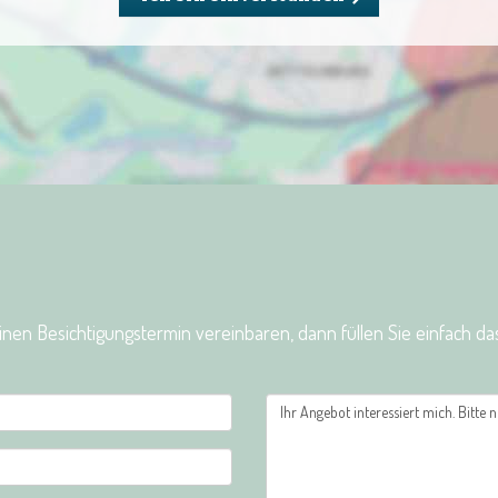
en Besichtigungstermin vereinbaren, dann füllen Sie einfach da