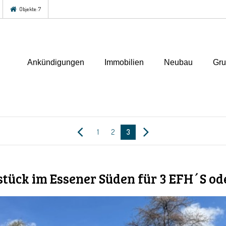
Objekte: 7
Ankündigungen
Immobilien
Neubau
Gru
1
2
3
tück im Essener Süden für 3 EFH´S od