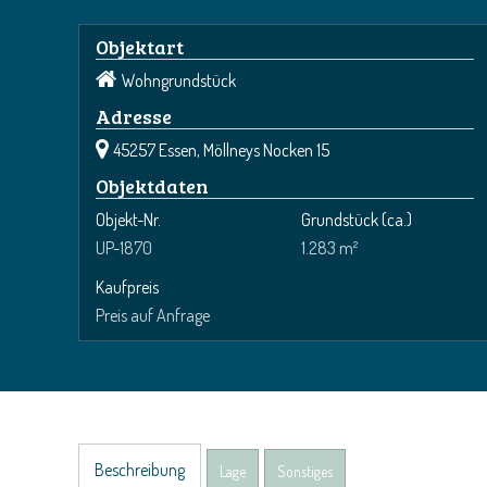
Objektart
Wohngrundstück
Adresse
45257 Essen, Möllneys Nocken 15
Objektdaten
Objekt-Nr.
Grundstück
(ca.)
UP-1870
1.283 m²
Kaufpreis
Preis auf Anfrage
Beschreibung
Lage
Sonstiges