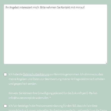
Ich habe die
Datenschutzerklärung
zur Kenntnis genommen. Ich stimme zu, dass
meine Angaben und Daten zur Beantwortung meiner Anfrage elektronisch erhoben
und gespeichert werden.
Hinweis: Sie können Ihre Einwilligung jederzeit für die Zukunft per E-Mail an
info@houseconcept.de widerrufen. *
Ich/wir bestätige/n die Provisionsvereinbarung für den Fall, dass ich/wir diese
Immobilie durch einen notariellen Kaufvertrag erwerbe/n, und werde/n an die Firma