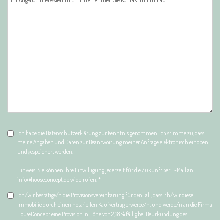
Ich habe die
Datenschutzerklärung
zur Kenntnis genommen. Ich stimme zu, dass
meine Angaben und Daten zur Beantwortung meiner Anfrage elektronisch erhoben
und gespeichert werden.
Hinweis: Sie können Ihre Einwilligung jederzeit für die Zukunft per E-Mail an
info@houseconcept.de widerrufen. *
Ich/wir bestätige/n die Provisionsvereinbarung für den Fall, dass ich/wir diese
Immobilie durch einen notariellen Kaufvertrag erwerbe/n, und werde/n an die Firma
HouseConcept eine Provision in Höhe von 2,38 % fällig bei Beurkundung des