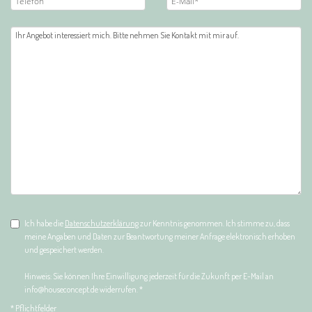
Ich habe die
Datenschutzerklärung
zur Kenntnis genommen. Ich stimme zu, dass
meine Angaben und Daten zur Beantwortung meiner Anfrage elektronisch erhoben
und gespeichert werden.
Hinweis: Sie können Ihre Einwilligung jederzeit für die Zukunft per E-Mail an
info@houseconcept.de widerrufen. *
* Pflichtfelder